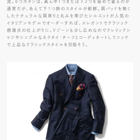
流。６つボタンは、真ん中1つまたは下２つを留めて着るのが
通常だが、あえて下１つ掛のスタイルが新鮮。肩パッドを無く
したナチュラルな肩周りと丸みを帯びたシルエットが人気の
イタリアンモデルでオーダーすれば、エレガントでクラシック
感満点の仕上がりに。Vゾーンも少し広めなのでクレリックシ
ャツやシンプルなネクタイ・チーフとコーディネートしてシック
で上品なクラシックスタイルを目指そう。