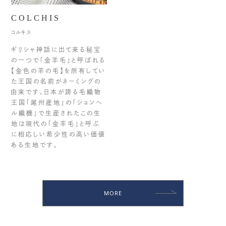
COLCHIS
コルキス
ギリシャ神話に出て来る秘宝
の一つで「金羊毛」と呼ばれる
【金色の羊の毛】を所有してい
た王国の名前がネーミングの
由来です。日本が誇る毛織物
王国「尾州産地」の「ションヘ
ル織機」で生産されたこの生
地は現代の「金羊毛」と呼ぶ
に相応しい希少性の高い価値
ある生地です。
MORE