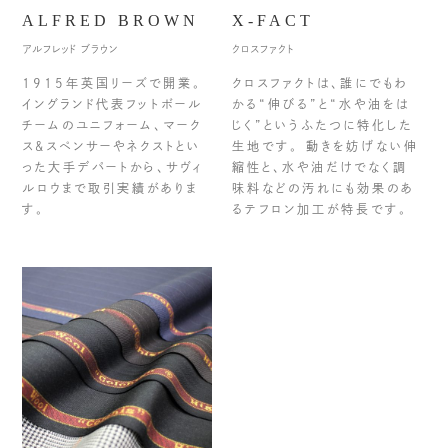
ALFRED BROWN
X-FACT
アルフレッド ブラウン
クロスファクト
1915年英国リーズで開業。
クロスファクトは、誰にでもわ
イングランド代表フットボール
かる“伸びる”と“水や油をは
チームのユニフォーム、マーク
じく”というふたつに特化した
ス&スペンサーやネクストとい
生地です。 動きを妨げない伸
った大手デパートから、サヴィ
縮性と、水や油だけでなく調
ルロウまで取引実績がありま
味料などの汚れにも効果のあ
す。
るテフロン加工が特長です。