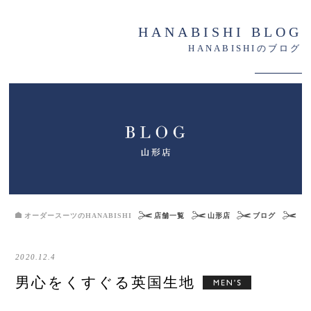
HANABISHI BLOG
HANABISHIのブログ
オーダースーツのHANABISHI
店舗一覧
山形店
ブログ
男
2020.12.4
男心をくすぐる英国生地