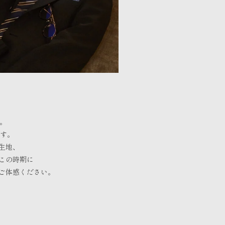
す。
ます。
生地、
この時期に
ご体感ください。