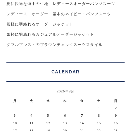
夏に快適な薄手の生地 レディースオーダーパンツスーツ
レディース オーダー 基本のネイビー・パンツスーツ
気軽に羽織れるオーダージャケット
気軽に羽織れるカジュアルオーダージャケット
ダブルブレストのブラウンチェックスーツスタイル
CALENDAR
2026年8月
月
火
水
木
金
土
日
1
2
3
4
5
6
7
8
9
10
11
12
13
14
15
16
17
18
19
20
21
22
23