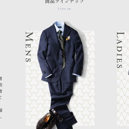
商品ラインナップ
Line up
I
着
術
着
て
幅
し
。