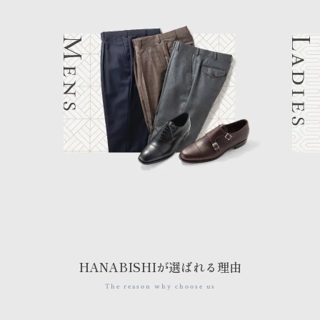
HANABISHIが選ばれる理由
The reason why choose us