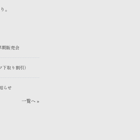
り。
R 早期販売会
ツ下取り割引）
お知らせ
一覧へ »