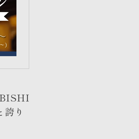
ISHI
と誇り