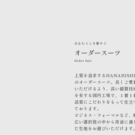
あなたらしさ華やぐ
オーダースーツ
Order Suit
上質を追求するHANABISH
のオーダースーツ。長くご愛
いただけるよう、高い縫製技
を有する国内工場で、１着１
品質にこだわりをもって仕立
ております。
ビジネス・フォーマルなど、
広い選択肢の中から用途に適
た生地をお選びいただけます