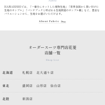
Fabric
HANABISHIでは、「一着分にカットした現物生地」「世界各国から買い付けた
生地のサンプル」「バンチブックと呼ばれる生地問屋のサンプル帳」など、豊富な
バリエーションから、生地をお選びいただけます。
About Fabric
オーダースーツ専門店花菱
店舗一覧
Shop List
北海道
札幌店
北大通り店
東北
盛岡店
山形店
仙台店
北陸
新潟店