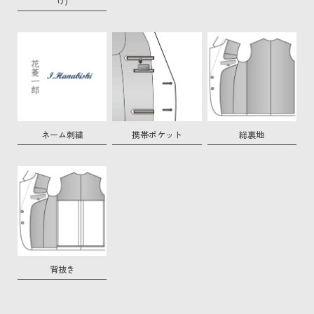
け)
ネーム刺繍
携帯ポケット
総裏地
背抜き