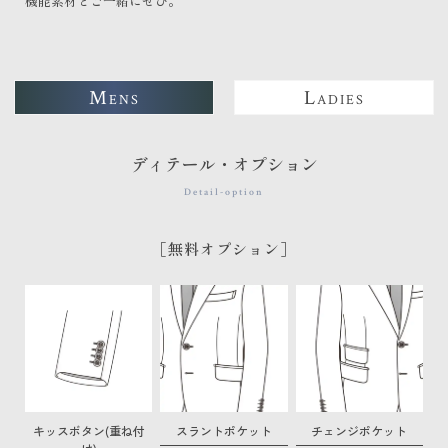
機能素材とご一緒にぜひ。
M
L
ENS
ADIES
ディテール・オプション
Detail-option
［無料オプション］
広めの肩幅で、構築的なショルダーライン
ソフトな着心地を実現するためノーパット
標準的なショルダーライン
キッスボタン(重ね付
スラントポケット
チェンジポケット