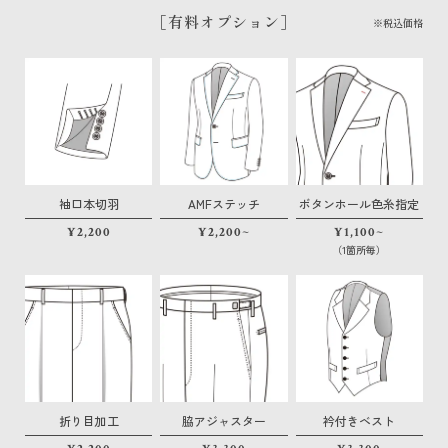
［有料オプション］
※税込価格
袖口本切羽
AMFステッチ
ボタンホール色糸指定
¥2,200
¥2,200~
¥1,100~
（1箇所毎）
折り目加工
脇アジャスター
衿付きベスト