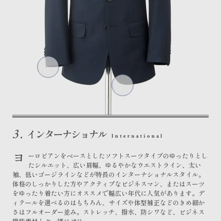
ブリティッシュ
イタリアン
インターナショナル
British
Italian
International
3.
インターナショナル
International
ヨ
ーロピアンをベースとしたソフトスーツタイプのゆったりとし
たシルエット、広い肩幅、ゆるやかなウエストライン、太い
袖、低いゴージラインなどが特長のインターナショナルスタイル。
体格のしっかりした方やアクティブなビジネスマン、またはスーツ
をゆったり着たい方にオススメで幅広い年代に人気があります。デ
ィテールを選べるのはもちろん、サイズや体型補正などのきめ細か
さはフルオーダー並み。ストレッチ、撥水、防シワなど、ビジネス