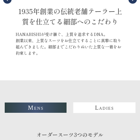
1935年創業の伝統老舗テーラー
上
完
質を仕立てる細部へのこだわり
ツに関す
HANABISHIが受け継ぐ、上質を追求するDNA。
熟練さ
うして培
創業以来、上質なスーツをお仕立てすることに真摯に取り
花菱で
、尻回り
組んできました。細部までこだわりぬいた上質な一着をお
きまし
のご希望
約束します。
HANA
悩み"に
していま
M
L
ENS
ADIES
オーダースーツ3つのモデル