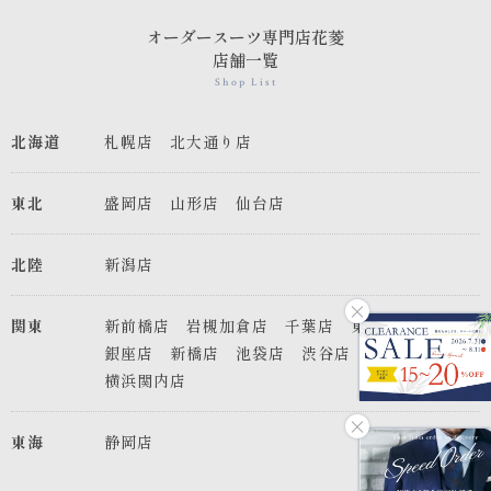
オーダースーツ専門店花菱
店舗一覧
Shop List
北海道
札幌店
北大通り店
東北
盛岡店
山形店
仙台店
北陸
新潟店
関東
新前橋店
岩槻加倉店
千葉店
東京店
銀座店
新橋店
池袋店
渋谷店
八王子店
横浜関内店
東海
静岡店