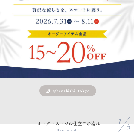
@hanabishi_tokyo
1
オーダースーツお仕立ての流れ
5
How to order