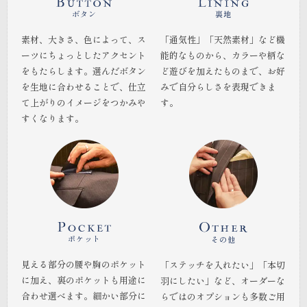
ボタン
裏地
素材、大きさ、色によって、ス
「通気性」「天然素材」など機
ーツにちょっとしたアクセント
能的なものから、カラーや柄な
をもたらします。選んだボタン
ど遊びを加えたものまで、お好
を生地に合わせることで、仕立
みで自分らしさを表現できま
て上がりのイメージをつかみや
す。
すくなります。
ポケット
その他
見える部分の腰や胸のポケット
「ステッチを入れたい」「本切
に加え、裏のポケットも用途に
羽にしたい」など、オーダーな
合わせ選べます。細かい部分に
らではのオプションも多数ご用