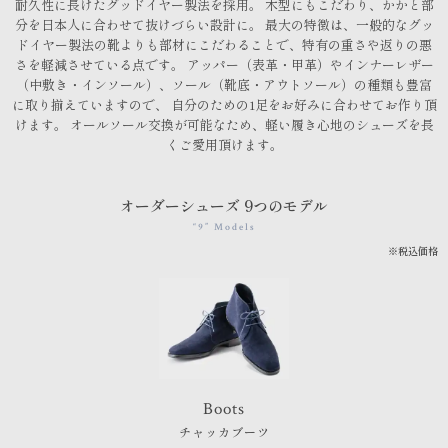
耐久性に長けたグッドイヤー製法を採用。
木型にもこだわり、かかと部
分を日本人に合わせて抜けづらい設計に。
最大の特徴は、一般的なグッ
ドイヤー製法の靴よりも部材にこだわることで、特有の重さや返りの悪
さを軽減させている点です。
アッパー（表革・甲革）やインナーレザー
（中敷き・インソール）、ソール（靴底・アウトソール）の種類も豊富
に取り揃えていますので、
自分のための1足をお好みに合わせてお作り頂
けます。
オールソール交換が可能なため、軽い履き心地のシューズを長
くご愛用頂けます。
オーダーシューズ 9つのモデル
“9” Models
※税込価格
Boots
チャッカブーツ