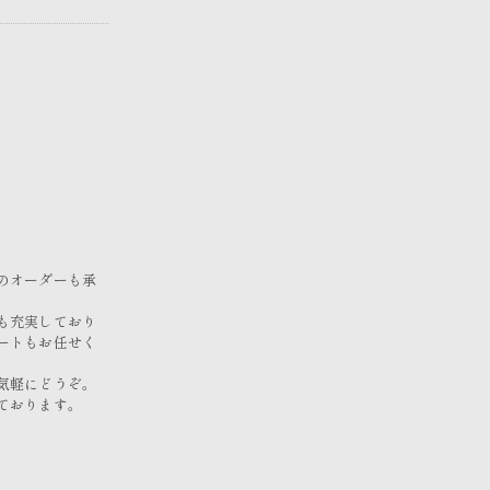
のオーダーも承
も充実しており
ートもお任せく
気軽にどうぞ。
ております。