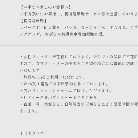
【お車でお越しのお客様へ】
ご来店頂いたお客様に、提携駐車場サービス券を進呈しており
【提携駐車場】
リパーク七日町大通り、パラカ、Ｎ－ＧＡＴＥ、ＴＡＮ６、ア
ングプラザ、他 街なか共通駐車券加盟駐車場。
・女性フィッターが在籍しております。※シフトの関係で不在
すので、女性フィッターの接客をご希望の場合には事前に店舗
いたします。
・無料Wi-Fiをご利用いただけます。
・Web又は電話での来店予約も承っております。
・広いフィッティングルームで採寸いただけます。
・レディース専用プライベートエリア有り。
・台風・雪・地震など、自然災害や天候などにより営業時間が
あります。
山形店ブログ