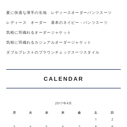
夏に快適な薄手の生地 レディースオーダーパンツスーツ
レディース オーダー 基本のネイビー・パンツスーツ
気軽に羽織れるオーダージャケット
気軽に羽織れるカジュアルオーダージャケット
ダブルブレストのブラウンチェックスーツスタイル
CALENDAR
2017年4月
月
火
水
木
金
土
日
1
2
3
4
5
6
7
8
9