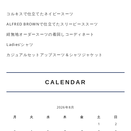
コルキスで仕立てたネイビースーツ
ALFRED BROWNで仕立てたスリーピーススーツ
紺無地オーダースーツの着回しコーディネート
Ladies’シャツ
カジュアルセットアップスーツ＆シャツジャケット
CALENDAR
2026年8月
月
火
水
木
金
土
日
1
2