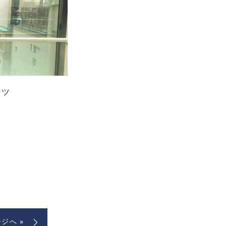
ーツ
ジへ »