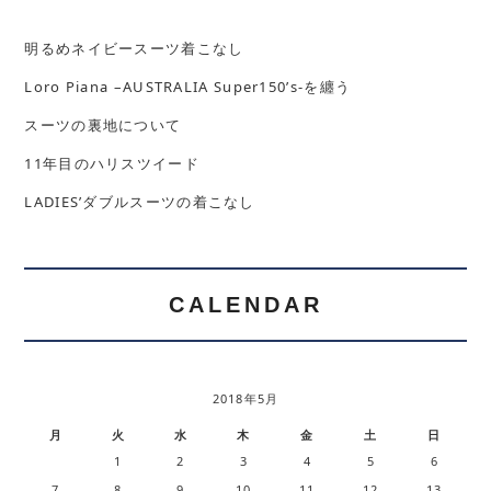
明るめネイビースーツ着こなし
Loro Piana –AUSTRALIA Super150’s-を纏う
スーツの裏地について
11年目のハリスツイード
LADIES’ダブルスーツの着こなし
CALENDAR
2018年5月
月
火
水
木
金
土
日
1
2
3
4
5
6
7
8
9
10
11
12
13