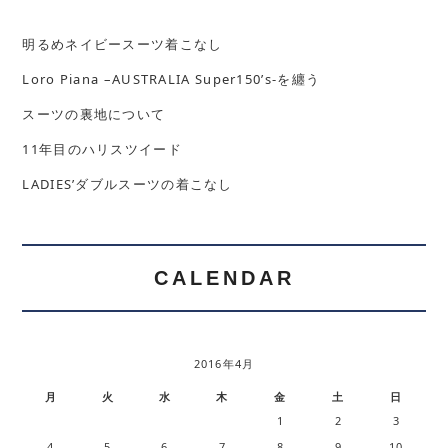
明るめネイビースーツ着こなし
Loro Piana –AUSTRALIA Super150’s-を纏う
スーツの裏地について
11年目のハリスツイード
LADIES’ダブルスーツの着こなし
CALENDAR
2016年4月
月
火
水
木
金
土
日
1
2
3
4
5
6
7
8
9
10