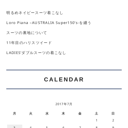
明るめネイビースーツ着こなし
Loro Piana –AUSTRALIA Super150’s-を纏う
スーツの裏地について
11年目のハリスツイード
LADIES’ダブルスーツの着こなし
CALENDAR
2017年7月
月
火
水
木
金
土
日
1
2
3
4
5
6
7
8
9