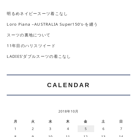
明るめネイビースーツ着こなし
Loro Piana –AUSTRALIA Super150’s-を纏う
スーツの裏地について
11年目のハリスツイード
LADIES’ダブルスーツの着こなし
CALENDAR
2018年10月
月
火
水
木
金
土
日
1
2
3
4
5
6
7
8
9
10
11
12
13
14