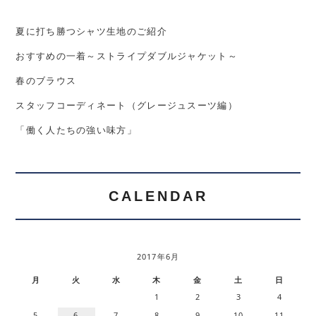
夏に打ち勝つシャツ生地のご紹介
おすすめの一着～ストライプダブルジャケット～
春のブラウス
スタッフコーディネート（グレージュスーツ編）
「働く人たちの強い味方」
CALENDAR
2017年6月
月
火
水
木
金
土
日
1
2
3
4
5
6
7
8
9
10
11