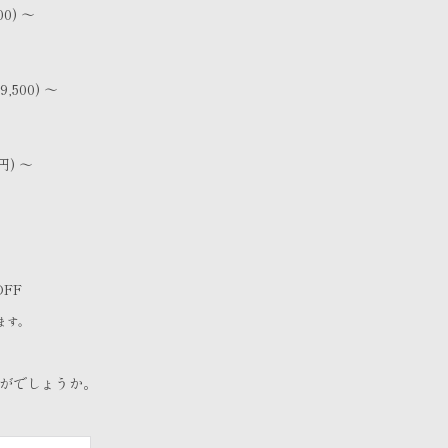
0) ～
,500) ～
円) ～
FF
ます。
かがでしょうか。