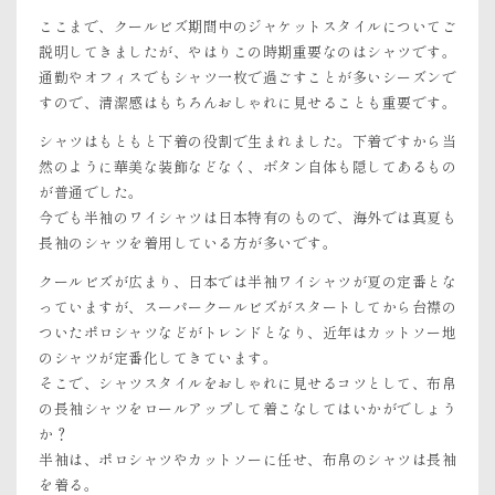
ここまで、クールビズ期間中のジャケットスタイルについてご
説明してきましたが、やはりこの時期重要なのはシャツです。
通勤やオフィスでもシャツ一枚で過ごすことが多いシーズンで
すので、清潔感はもちろんおしゃれに見せることも重要です。
シャツはもともと下着の役割で生まれました。下着ですから当
然のように華美な装飾などなく、ボタン自体も隠してあるもの
が普通でした。
今でも半袖のワイシャツは日本特有のもので、海外では真夏も
長袖のシャツを着用している方が多いです。
クールビズが広まり、日本では半袖ワイシャツが夏の定番とな
っていますが、スーパークールビズがスタートしてから台襟の
ついたポロシャツなどがトレンドとなり、近年はカットソー地
のシャツが定番化してきています。
そこで、シャツスタイルをおしゃれに見せるコツとして、布帛
の長袖シャツをロールアップして着こなしてはいかがでしょう
か？
半袖は、ポロシャツやカットソーに任せ、布帛のシャツは長袖
を着る。