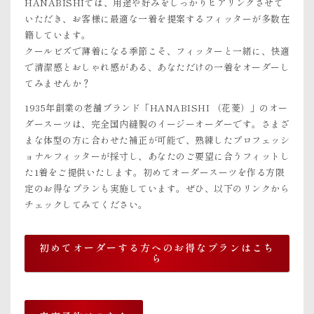
HANABISHIでは、用途や好みをしっかりヒアリングさせて
いただき、お客様に最適な一着を提案するフィッターが多数在
籍しています。
クールビズで薄着になる季節こそ、フィッターと一緒に、快適
で清潔感とおしゃれ感がある、あなただけの一着をオーダーし
てみませんか？
1935年創業の老舗ブランド「HANABISHI （花菱）」のオー
ダースーツは、完全国内縫製のイージーオーダーです。さまざ
まな体型の方に合わせた補正が可能で、熟練したプロフェッシ
ョナルフィッターが採寸し、あなたのご要望に合うフィットし
た1着をご提供いたします。初めてオーダースーツを作る方限
定のお得なプランも実施しています。ぜひ、以下のリンクから
チェックしてみてください。
初めてオーダーする方へのお得なプランはこち
ら