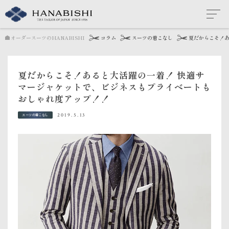
オーダースーツのHANABISHI
コラム
スーツの着こなし
夏だからこそ！あ
夏だからこそ！あると大活躍の一着！ 快適サ
マージャケットで、ビジネスもプライベートも
おしゃれ度アップ！！
2019.5.13
スーツの着こなし