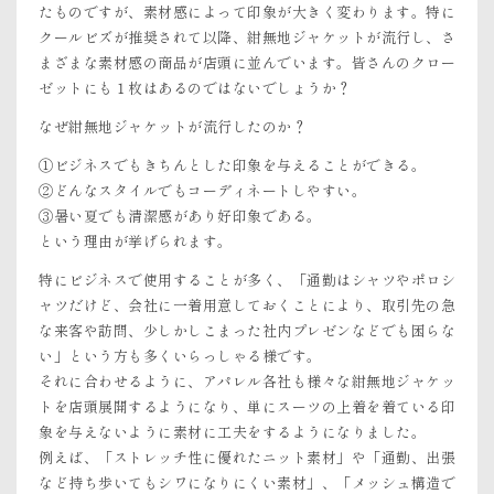
たものですが、素材感によって印象が大きく変わります。特に
クールビズが推奨されて以降、紺無地ジャケットが流行し、さ
まざまな素材感の商品が店頭に並んでいます。皆さんのクロー
ゼットにも１枚はあるのではないでしょうか？
なぜ紺無地ジャケットが流行したのか？
①ビジネスでもきちんとした印象を与えることができる。
②どんなスタイルでもコーディネートしやすい。
③暑い夏でも清潔感があり好印象である。
という理由が挙げられます。
特にビジネスで使用することが多く、「通勤はシャツやポロシ
ャツだけど、会社に一着用意しておくことにより、取引先の急
な来客や訪問、少しかしこまった社内プレゼンなどでも困らな
い」という方も多くいらっしゃる様です。
それに合わせるように、アパレル各社も様々な紺無地ジャケッ
トを店頭展開するようになり、単にスーツの上着を着ている印
象を与えないように素材に工夫をするようになりました。
例えば、「ストレッチ性に優れたニット素材」や「通勤、出張
など持ち歩いてもシワになりにくい素材」、「メッシュ構造で