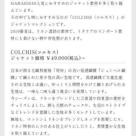
HANABISHIも夏におすすめのジャケット素材を多く取り揃
えています。
その中でも特におすすめなのが「COLCHIS（コルキス）」の
ジャケットコレクションです。
2019春夏は、リネン混紡の素材で、イタリアのインポート素
材にも負けない柄や存在感があります。
COLCHIS(コルキス)
ジャケット価格 ￥49,000(税込)〜
日本が誇る毛織物産地「尾州」の古い低速織機「ションヘル織
機」で織られた希少性の高い生地です。 高速織機で大量生産
される生地とは違い、ゆっくりと時間をかけて織りあげられる
生地は、一味も二味も違う風合いを実現しています。
今シーズンは、リネンをブレンドした三者混や四者混の素材を
チョイスしました。柄も大柄のチェックや、太目のストライプ
などトレンドを意識した生地を多くセレクトしています。
無地も、コットンとリネンをブレンドしネップを表現したり、
リネン特有のムラのある仕上がりにしたりと、表情豊かな生地
を取り揃えています。