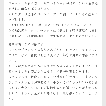
ジャケットを着る際に、袖口からシャツが出ていないと清潔感
が薄れ、印象が悪くなります。
そして少し無造作にロールアップした袖口は、おしゃれ感もア
ップします。
HANABISHIでは、暑い夏に向けて「アイスコットン」とい
う接触冷感や、クールマックスに代表される吸湿速乾性に優れ
た素材など、機能素材のシャツ生地を多く取り揃えています。
夏は薄着になる季節です。
スーツやジャケットはもちろんですが、シャツやスラックスの
ウエストなど、普段はあまり見せない部分を見せる季節になり
ます。
シャツは大きすぎても小さすぎてもカッコよく見えません。適
度なゆとりが必要だからこそサイズ感が重要となります。
スラックスは、普段シルエットや長さに気が行ってしまいます
が、ウエスト回りが重要です。小さくてポケットが開いてしま
ったり、大きくてベルトで調節するため偏ったシワが多かった
りしてしまうと、見栄えが悪くなり印象も悪くなってしまいま
す。