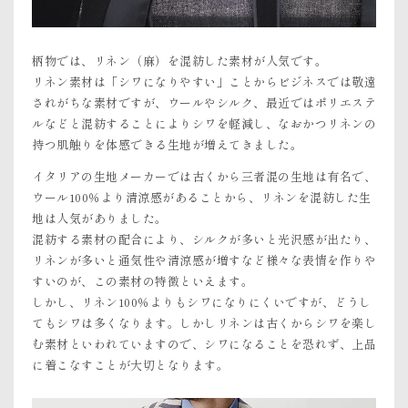
柄物では、リネン（麻）を混紡した素材が人気です。
リネン素材は「シワになりやすい」ことからビジネスでは敬遠
されがちな素材ですが、ウールやシルク、最近ではポリエステ
ルなどと混紡することによりシワを軽減し、なおかつリネンの
持つ肌触りを体感できる生地が増えてきました。
イタリアの生地メーカーでは古くから三者混の生地は有名で、
ウール100％より清涼感があることから、リネンを混紡した生
地は人気がありました。
混紡する素材の配合により、シルクが多いと光沢感が出たり、
リネンが多いと通気性や清涼感が増すなど様々な表情を作りや
すいのが、この素材の特徴といえます。
しかし、リネン100％よりもシワになりにくいですが、どうし
てもシワは多くなります。しかしリネンは古くからシワを楽し
む素材といわれていますので、シワになることを恐れず、上品
に着こなすことが大切となります。