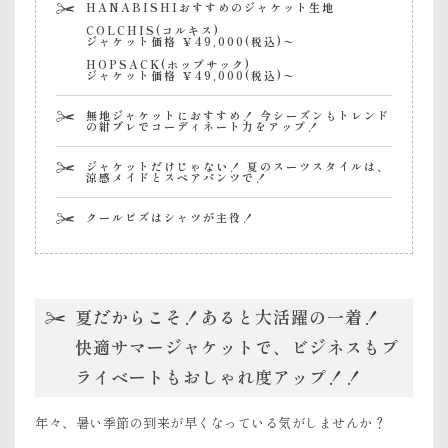
HANABISHIおすすめのジャケット生地
COLCHIS(コルキス)
ジャケット価格 ￥49,000(税込)〜
HOPSACK(ホップサック)
ジャケット価格 ￥49,000(税込)〜
無地ジャケットにおすすめ！ 今シーズンもトレンド
の紺ブレでコーディネート力をアップ！
ジャケットだけじゃない！ 夏のスーツスタイルは、
涼感メイドとスペアパンツで！
クールビズはシャツが主役！
夏だからこそ！あると大活躍の一着！
快適サマージャケットで、ビジネスもプ
ライベートもおしゃれ度アップ！！
年々、暑い季節の到来が早くなっている気がしませんか？