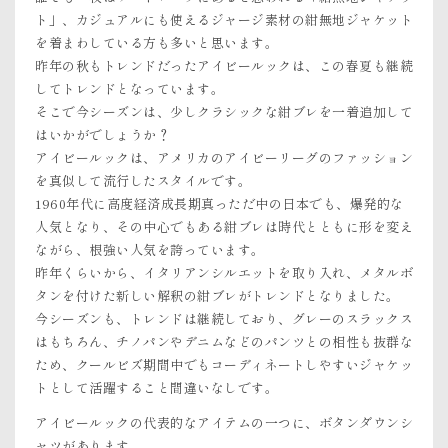
ト」、カジュアルにも使えるジャージ素材の紺無地ジャケット
を着まわしている方も多いと思います。
昨年の秋もトレンドだったアイビールックは、この春夏も継続
してトレンドとなっています。
そこで今シーズンは、少しクラシックな紺ブレを一着追加して
はいかがでしょうか？
アイビールックは、アメリカのアイビーリーグのファッション
を真似して流行したスタイルです。
1960年代に高度経済成長期真っただ中の日本でも、爆発的な
人気となり、その中心でもある紺ブレは時代とともに形を変え
ながら、根強い人気を誇っています。
昨年くらいから、イタリアンシルエットを取り入れ、メタルボ
タンを付けた新しい解釈の紺ブレがトレンドとなりました。
今シーズンも、トレンドは継続しており、グレーのスラックス
はもちろん、チノパンやデニムなどのパンツとの相性も抜群な
ため、クールビズ期間中でもコーディネートしやすいジャケッ
トとして活躍すること間違いなしです。
アイビールックの代表的なアイテムの一つに、ボタンダウンシ
ャツがあります。