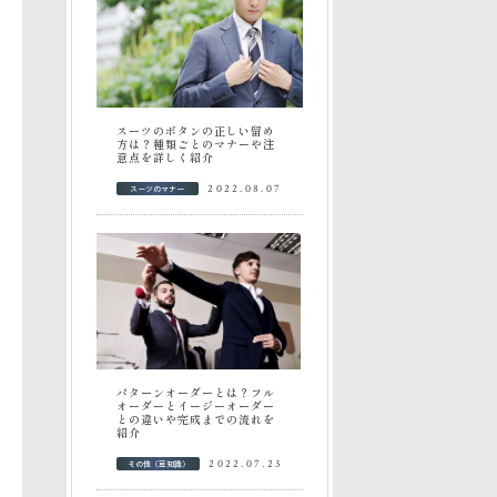
スーツのボタンの正しい留め
方は？種類ごとのマナーや注
意点を詳しく紹介
スーツのマナー
2022.08.07
パターンオーダーとは？フル
オーダーとイージーオーダー
との違いや完成までの流れを
紹介
その他（豆知識）
2022.07.23