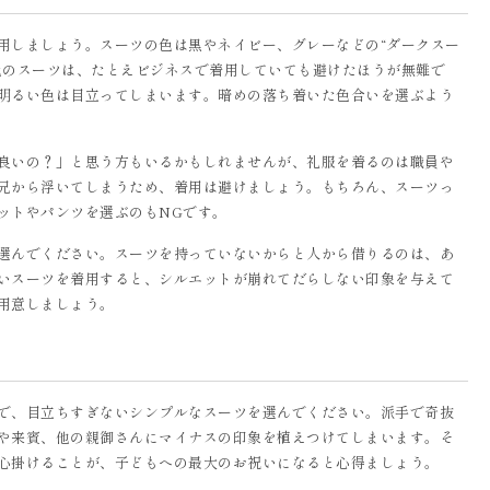
用しましょう。スーツの色は黒やネイビー、グレーなどの“ダークスー
色のスーツは、たとえビジネスで着用していても避けたほうが無難で
明るい色は目立ってしまいます。暗めの落ち着いた色合いを選ぶよう
良いの？」と思う方もいるかもしれませんが、礼服を着るのは職員や
兄から浮いてしまうため、着用は避けましょう。もちろん、スーツっ
ットやパンツを選ぶのもNGです。
選んでください。スーツを持っていないからと人から借りるのは、あ
いスーツを着用すると、シルエットが崩れてだらしない印象を与えて
用意しましょう。
で、目立ちすぎないシンプルなスーツを選んでください。派手で奇抜
や来賓、他の親御さんにマイナスの印象を植えつけてしまいます。そ
心掛けることが、子どもへの最大のお祝いになると心得ましょう。