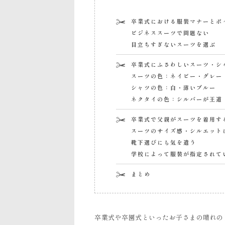
卒業式における服装マナーとポ
ビジネススーツで問題ない
目立ちすぎないスーツを選ぶ
卒業式にふさわしいスーツ・シ
スーツの色：ネイビー・グレー
シャツの色：白・薄いブルー
ネクタイの色：シルバーが王道
卒業式で父親がスーツを着用す
スーツのサイズ感・シルエット
靴下選びにも気を遣う
学校によって服装が指定されて
まとめ
卒業式や卒園式といったお子さまの晴れの