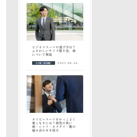
ビジネススーツの選び方は？
ふさわしいサイズ感や色、柄
について解説
その他（豆知識）
2022.06.26
ネイビースーツをかっこよく
着こなすには？相性の良い
柄・シャツ・ネクタイ・靴の
組み合わせを紹介