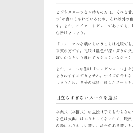
ビジネススーツをお持ちの方は、それを着
ツ”が良いとされているため、それ以外の
す。また、ネイビーやグレーであっても、
心掛けましょう。
「フォーマルな装いということは礼服でも
来賓の方です。礼服は黒色が深く周りの父
ぽいからという理由でカジュアルなジャケ
また、スーツの形は「シングルスーツ」を
まりおすすめできません。サイズの合わな
しまうため、自分の体型に適したスーツを
目立ちすぎないスーツを選ぶ
卒業式（卒園式）の主役は子どもたちなの
な色は式典にはふさわしくないため、職員
の場にふさわしい装い、品格のある装いを