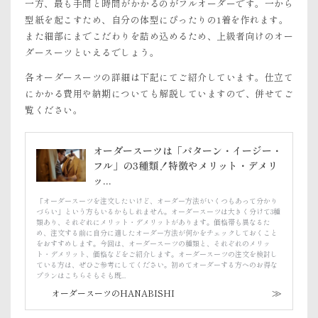
一方、最も手間と時間がかかるのがフルオーダーです。一から
型紙を起こすため、自分の体型にぴったりの1着を作れます。
また細部にまでこだわりを詰め込めるため、上級者向けのオー
ダースーツといえるでしょう。
各オーダースーツの詳細は下記にてご紹介しています。仕立て
にかかる費用や納期についても解説していますので、併せてご
覧ください。
オーダースーツは「パターン・イージー・
フル」の3種類！特徴やメリット・デメリ
ッ...
「オーダースーツを注文したいけど、オーダー方法がいくつもあって分かり
づらい」という方もいるかもしれません。オーダースーツは大きく分けて3種
類あり、それぞれにメリット・デメリットがあります。価格帯も異なるた
め、注文する前に自分に適したオーダー方法が何かをチェックしておくこと
をおすすめします。今回は、オーダースーツの種類と、それぞれのメリッ
ト・デメリット、価格などをご紹介します。オーダースーツの注文を検討し
ている方は、ぜひご参考にしてください。初めてオーダーする方へのお得な
プランはこちらそもそも既...
オーダースーツのHANABISHI