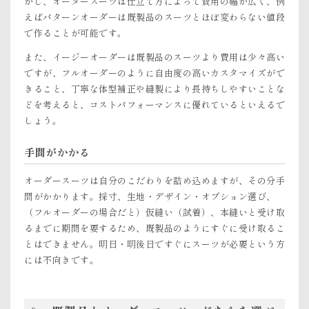
かし、オーダースーツは仕立て方によって費用の幅が広く、例
えばパターンオーダーは既製品のスーツとほぼ変わらない値段
で作ることが可能です。
また、イージーオーダーは既製品のスーツより費用は少々高い
ですが、フルオーダーのように自由度の高いカスタマイズがで
きること、丁寧な体型補正や縫製により長持ちしやすいことな
どを考えると、コストパフォーマンスに優れているといえるで
しょう。
手間がかかる
オーダースーツは自分のこだわりを詰め込めますが、その分手
間がかかります。採寸、生地・デザイン・オプション選び、
（フルオーダーの場合だと）仮縫い（試着）、本縫いと受け取
るまでに期間を要するため、既製品のようにすぐに受け取るこ
とはできません。明日・明後日ですぐにスーツが必要という方
には不向きです。