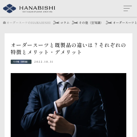
オーダースーツのHANABISHI
コラム
その他（豆知識）
オーダースーツ
オーダースーツと既製品の違いは？それぞれの
特徴とメリット・デメリット
2022.10.31
その他（豆知識）