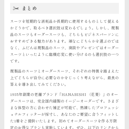
まとめ
スーツを短期的な消耗品か長期的に使用するものとして捉える
かどうかで、取るべき選択肢は変わるでしょう。しかし、既製
品のスーツもオーダースーツも、どちらもビジネスパーソンに
おすすめできる魅力があります。頑なにどちらかを選ぶのでは
なく、ふだんは既製品のスーツ、商談やプレゼンではオーダー
スーツといったように臨機応変に使い分けるのも選択肢の一つ
です。
既製品のスーツとオーダースーツ、それぞれの特徴を踏まえた
上でどちらが自分に必要なのかをじっくり考えながら、最良の
答えを導き出してみてください。
1935年創業の老舗ブランド「HANABISHI （花菱）」のオー
ダースーツは、完全国内縫製のイージーオーダーです。さまざ
まな体型の方に合わせた補正が可能で、熟練したプロフェッシ
ョナルフィッターが採寸し、あなたのご要望に合うフィットし
た1着をご提供いたします。初めてオーダースーツを作る方限
定のお得なプランも実施しています。ぜひ、以下のリンクから