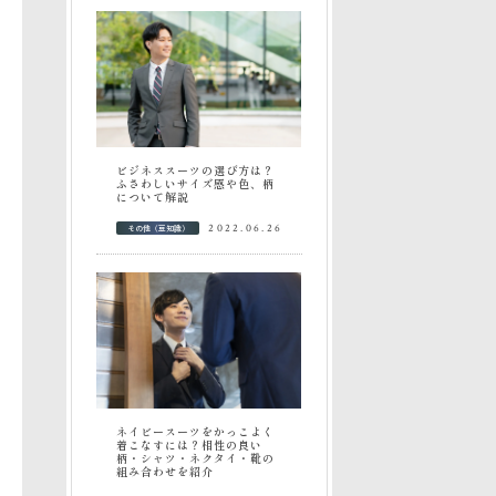
ビジネススーツの選び方は？
ふさわしいサイズ感や色、柄
について解説
その他（豆知識）
2022.06.26
ネイビースーツをかっこよく
着こなすには？相性の良い
柄・シャツ・ネクタイ・靴の
組み合わせを紹介