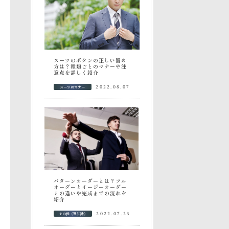
スーツのボタンの正しい留め
方は？種類ごとのマナーや注
意点を詳しく紹介
スーツのマナー
2022.08.07
パターンオーダーとは？フル
オーダーとイージーオーダー
との違いや完成までの流れを
紹介
その他（豆知識）
2022.07.23