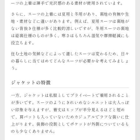
ーツの上着は薄手で光沢感のある素材が使用されています。
さらに、スーツの上着には夏用と冬用があり、裏地の有無や生
地・素材などに違いがあります。例えば、夏用スーツは裏地が
ない背抜き仕様が多く比較的涼しいですが、冬用スーツの裏地
は総裏仕様のものが多く、寒さはもちろん湿気や摩擦軽減にも
役立ちます。
住む土地の気候などによって適したスーツは変わるため、日々
の暮らしに当てはめてどんなスーツが必要かを考えてみましょ
う。
ジャケットの特徴
一方、ジャケットは私服としてプライベートで着用されること
が多いです。スーツのようにきれいめなシルエットは大人っぽ
い印象を与えますが、着丈はヒップが半分見えるほどと短め
で、肩パットも入っていないためカジュアルでラフな装いに仕
上がります。装飾の役割としてポケットが外側についているも
のも少なくありません。