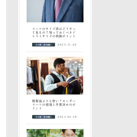
スーツのサイズ表はどうやっ
て見るの？知っておくべきジ
ャストサイズの判断ポイント
その他（豆知識）
2023.11.28
既製品よりも安い？オーダー
スーツの相場と予算決めのポ
イント
その他（豆知識）
2023.01.30