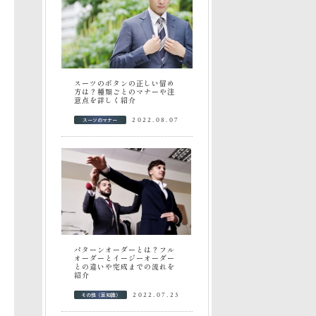
スーツのボタンの正しい留め
方は？種類ごとのマナーや注
意点を詳しく紹介
スーツのマナー
2022.08.07
パターンオーダーとは？フル
オーダーとイージーオーダー
との違いや完成までの流れを
紹介
その他（豆知識）
2022.07.23