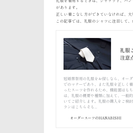
礼服を着用するときは、ジャケット、パン
があります。
正しい着こなし方ができていなければ、大
この記事では、礼服のシャツに注目して、
礼服
注意
冠婚葬祭用の礼服をお探しなら、オーダ
でのマナーであり、また礼服を正しく着
ったスーツを作れるため、機能面はもち
は、礼服の概要や種類に加えて、一般的
いてご紹介します。礼服の購入をご検討
ランはこちらそも...
オーダースーツのHANABISHI