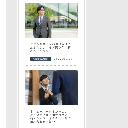
ビジネススーツの選び方は？
ふさわしいサイズ感や色、柄
について解説
その他（豆知識）
2022.06.26
ネイビースーツをかっこよく
着こなすには？相性の良い
柄・シャツ・ネクタイ・靴の
組み合わせを紹介