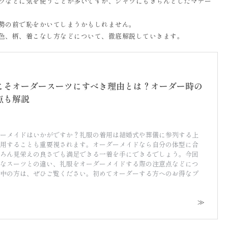
ツなどに気を使うことが多いですが、シャツにもきちんとしたマナー
勢の前で恥をかいてしまうかもしれません。
色、柄、着こなし方などについて、徹底解説していきます。
こそオーダースーツにすべき理由とは？オーダー時の
点も解説
ーメイドはいかがですか？礼服の着用は結婚式や葬儀に参列する上
用することも重要視されます。オーダーメイドなら自分の体型に合
ろん見栄えの良さでも満足できる一着を手にできるでしょう。今回
なスーツとの違い、礼服をオーダーメイドする際の注意点などにつ
中の方は、ぜひご覧ください。初めてオーダーする方へのお得なプ